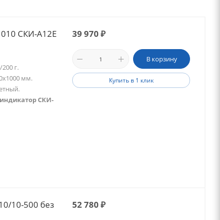
1010 СКИ-А12Е
39 970
₽
В корзину
200 г.
0х1000 мм.
Купить в 1 клик
етный.
 индикатор СКИ-
0/10-500 без
52 780
₽