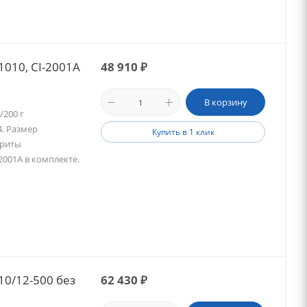
010, CI-2001A
48 910
₽
В корзину
/200 г
4. Размер
Купить в 1 клик
ариты
2001A в комплекте.
0/12-500 без
62 430
₽