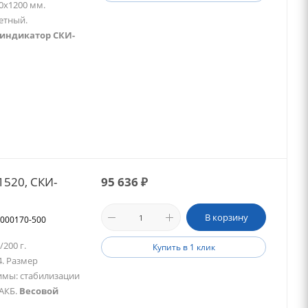
0х1200 мм.
етный.
 индикатор СКИ-
520, СКИ-
95 636
₽
В корзину
00000170-500
200 г.
Купить в 1 клик
4. Размер
имы: стабилизации
 АКБ.
Весовой