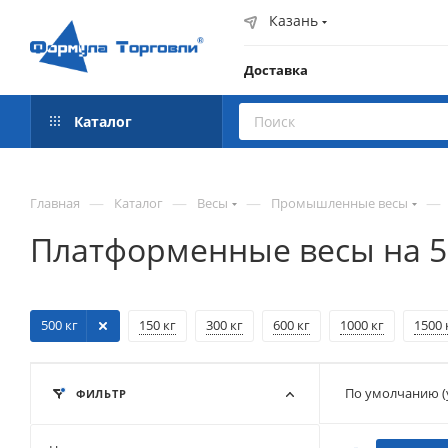
Казань
Доставка
Каталог
—
—
—
—
Главная
Каталог
Весы
Промышленные весы
Платформенные весы на 5
500 кг
150 кг
300 кг
600 кг
1000 кг
1500 
По умолчанию (
ФИЛЬТР