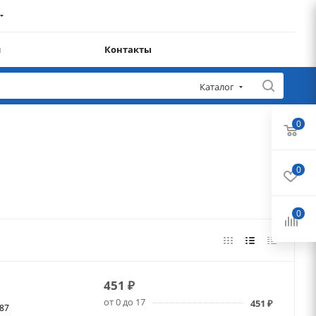
и
Контакты
Каталог
0
0
0
451
₽
от 0 до 17
451
₽
787