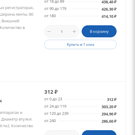
от 18 до 89
438,40
₽
ых регистраторах,
от 90 до 179
426,30
₽
 Ширина ленты: 80
от 180
414,10
₽
м. Внешний
 Количество в
В корзину
Купить в 1 клик
312
₽
от 0 до 23
312
₽
84
от 24 до 119
303,20
₽
 аппаратах и
от 120 до 239
294,90
₽
 Диаметр втулки:
от 240
286,60
₽
8г/м2. Количество