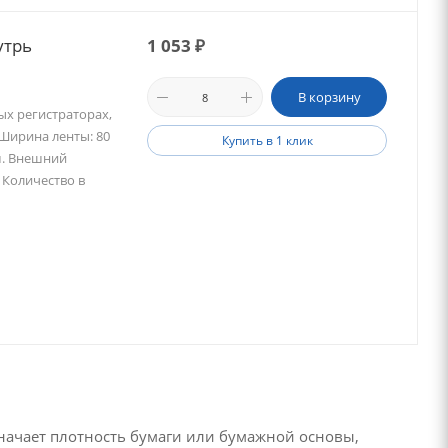
утрь
1 053
₽
В корзину
ых регистраторах,
 Ширина ленты: 80
Купить в 1 клик
м. Внешний
 Количество в
значает плотность бумаги или бумажной основы,