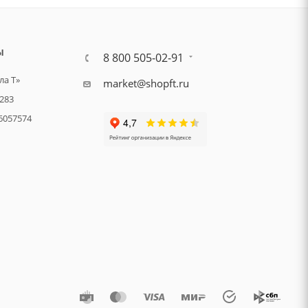
Ы
8 800 505-02-91
а Т»
market@shopft.ru
283
6057574