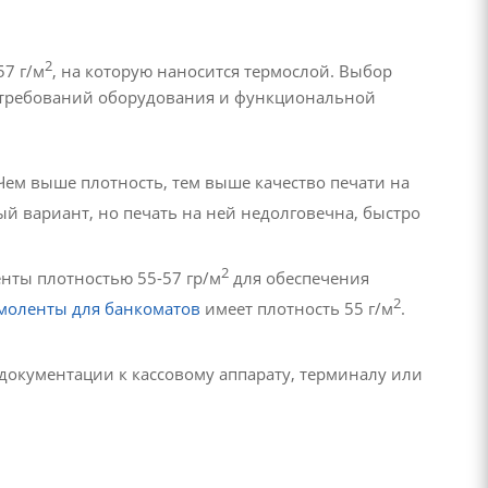
2
57 г/м
, на которую наносится термослой. Выбор
х требований оборудования и функциональной
 Чем выше плотность, тем выше качество печати на
 вариант, но печать на ней недолговечна, быстро
2
нты плотностью 55-57 гр/м
для обеспечения
2
моленты для банкоматов
имеет плотность 55 г/м
.
документации к кассовому аппарату, терминалу или