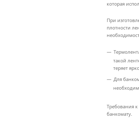
которая испо
При изготовл
плотности ле
необходимост
Термолента
такой лент
теряет ярко
Для банко
необходим
Требования к
банкомату.