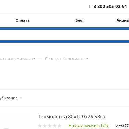
8 800 505-02-91
Оплата
Блог
Акци
—
касс и терминалов
Лента для банкоматов
убывание)
Термолента 80х120х26 58гр
Есть в наличии
: 1246
Арт.: 7