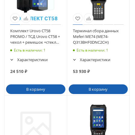
Комплект Urovo CT58
Терминал сбора данных
PROMO / ТСД Urovo CT58 +
Meferi ME74 (ME74-
чехол + ремешок +стекло
Q313BHF0DNC2CH)
(CT58-KIT-1) (CT58-
Есть в наличии
: 1
Есть в наличии
: 1
SU3S12E4031)
Характеристики
Характеристики
24 510
₽
53 930
₽
В корзину
В корзину