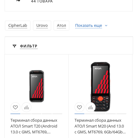
44 ТОВАРА
CipherLab
Urovo
Атол
Показать еще
ФИЛЬТР
Терминал сбора данных
Терминал сбора данных
АТОЛ Smart T20 (Android
АТОЛ Smart M20 (And 13.0
13.0 с GMS, MT6769,
с GMS, MT6769, 6Gb/64Gb,
6Gb/64Gb, Wi-Fi, BT, NFC)
Wi-Fi, BT, NFC) (63256)