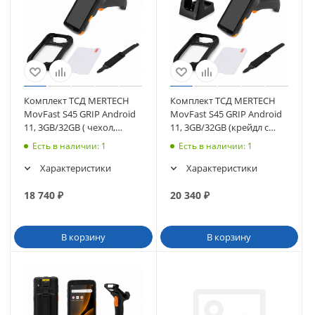
Комплект ТСД MERTECH
Комплект ТСД MERTECH
MovFast S45 GRIP Android
MovFast S45 GRIP Android
11, 3GB/32GB ( чехол,
11, 3GB/32GB (крейдл с
стекло, ремешок)
перед., чехол, стекло,
Есть в наличии
: 1
Есть в наличии
: 1
ремешок)
Характеристики
Характеристики
18 740
₽
20 340
₽
В корзину
В корзину