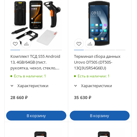
Комплект ТСД S55 Android
Терминал сбора данных
13, 4GB/64GB (пист.
Urovo DT50S (DT50S-
рукоятка, чехол, стекло,
13Q3USRS4G6EU)
ремешок)
Есть в наличии
: 1
Есть в наличии
: 1
Характеристики
Характеристики
28 660
₽
35 630
₽
В корзину
В корзину