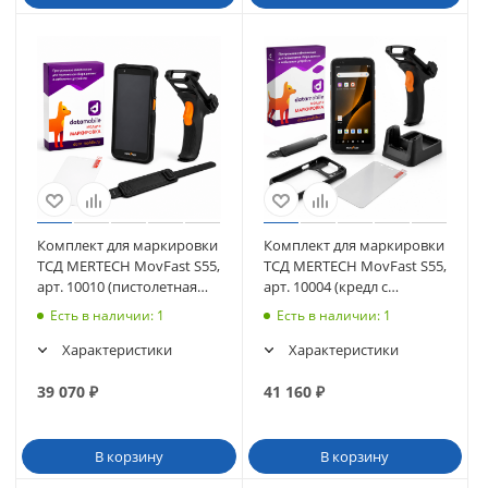
Комплект для маркировки
Комплект для маркировки
ТСД MERTECH MovFast S55,
ТСД MERTECH MovFast S55,
арт. 10010 (пистолетная
арт. 10004 (кредл с
рукоятка, чехол, стекло,
передачей, пистолетная
Есть в наличии
: 1
Есть в наличии
: 1
ремешок) + ПО DataMobile
рукоятка, чехол, стекло,
ремешок) + ПО DataMobile
Характеристики
Характеристики
39 070
₽
41 160
₽
В корзину
В корзину