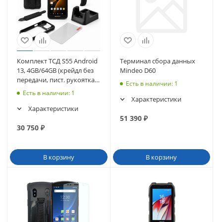
Комплект ТСД S55 Android
Терминал сбора данных
13, 4GB/64GB (крейдл без
Mindeo D60
передачи, пист. рукоятка,
Есть в наличии
: 1
чехол, стекло, ремешок)
Есть в наличии
: 1
Характеристики
Характеристики
51 390
₽
30 750
₽
В корзину
В корзину