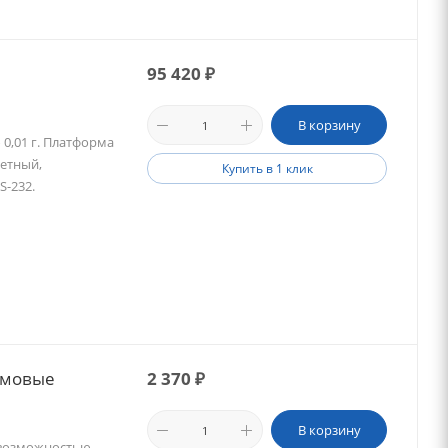
95 420
₽
В корзину
 0,01 г. Платформа
четный,
Купить в 1 клик
S-232.
ммовые
2 370
₽
В корзину
 возможностью