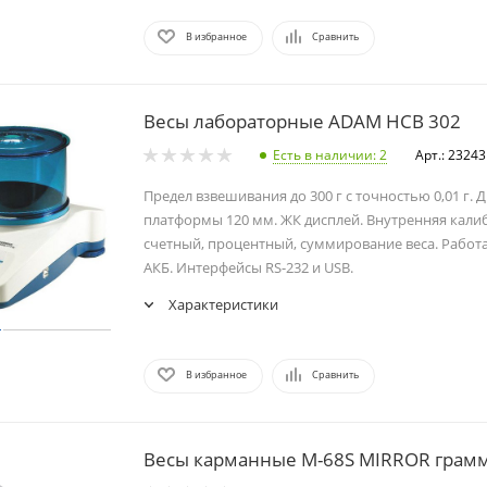
В избранное
Сравнить
Весы лабораторные ADAM HCB 302
Есть в наличии
: 2
Арт.: 23243
Предел взвешивания до 300 г с точностью 0,01 г. 
платформы 120 мм. ЖК дисплей. Внутренняя кали
счетный, процентный, суммирование веса. Работаю
АКБ. Интерфейсы RS-232 и USB.
Характеристики
В избранное
Сравнить
Весы карманные M-68S MIRROR грам