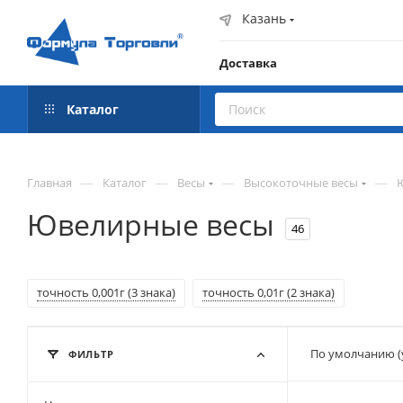
Казань
Доставка
Каталог
—
—
—
—
Главная
Каталог
Весы
Высокоточные весы
Ювелирные весы
46
точность 0,001г (3 знака)
точность 0,01г (2 знака)
По умолчанию (
ФИЛЬТР