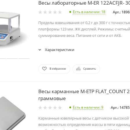
Весы лабораторные M-ER 122ACFJR- 3
Есть в наличии
: 18
Арт.: 189
Пределы взвешивания от 0,2 г до 300 г с точностью
платформы 123 мм. ЖК дисплей. Режимы: счетный
суммирование веса. Питание от сети и от АКБ.
Характеристики
В избранное
Сравнить
Весы карманные M-ETP FLAT_COUNT 2
граммовые
Есть в наличии
: 9
Арт.: 14785
Карманные ювелирные весы с датчиком высокой 
возможностью определения массы в пяти единиц