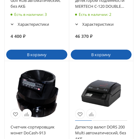
Golf RUB автоматический,
детектором подлинности
без АКБ
MERTECH C-120 DOUBLE
CIS MG touch screen
Есть в наличии
: 3
Есть в наличии
: 2
Характеристики
Характеристики
4 400
₽
46 370
₽
В корзину
В корзину
Счетчик-сортировщик
Детектор валют DORS 200
монет DoCash-913
Multi автоматический, без
АКБ