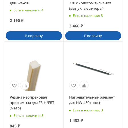
для SW-450
770 с колесом тиснения
(выпуклые литеры)
Есть в наличии
: 4
Есть в наличии
: 3
2 190
₽
3 466
₽
В корзину
В корзину
Резина неопреновая
Нагревательный элемент
прижимная для FS-H/FRT
для HW-450 (нож)
(метр)
Есть в наличии
: 3
Есть в наличии
: 3
1 432
₽
845
₽