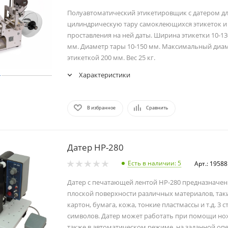
Полуавтоматический этикетировщик с датером дл
цилиндрическую тару самоклеющихся этикеток 
проставления на ней даты. Ширина этикетки 10-13
мм. Диаметр тары 10-150 мм. Максимальный диам
этикеткой 200 мм. Вес 25 кг.
Характеристики
В избранное
Сравнить
Датер HP-280
Есть в наличии
: 5
Арт.: 19588
Датер с печатающей лентой HP-280 предназначен 
плоской поверхности различных материалов, так
картон, бумага, кожа, тонкие пластмассы и т.д. 3 с
символов. Датер может работать при помощи нож
также в автоматическом режиме, на заданной оп