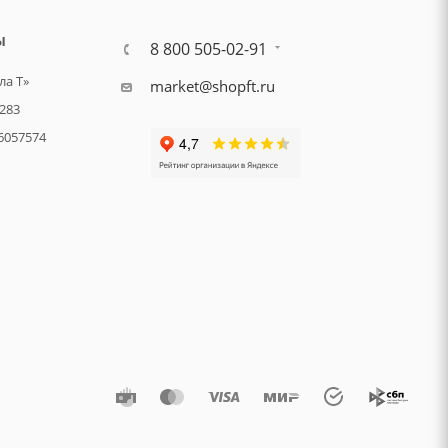
Ы
8 800 505-02-91
а Т»
market@shopft.ru
283
6057574