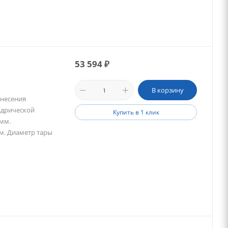
53 594
₽
В корзину
анесения
ндрической
Купить в 1 клик
 мм.
м. Диаметр тары