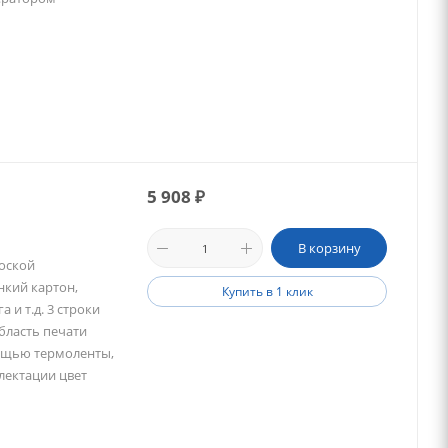
5 908
₽
В корзину
лоской
нкий картон,
Купить в 1 клик
 и т.д. 3 строки
бласть печати
мощью термоленты,
плектации цвет