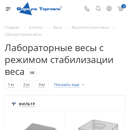
0
—
—
—
—
Главная
Каталог
Весы
Высокоточные весы
Лабораторные весы
Лабораторные весы с
режимом стабилизации
веса
68
1 кг
2 кг
3 кг
Показать еще
ФИЛЬТР