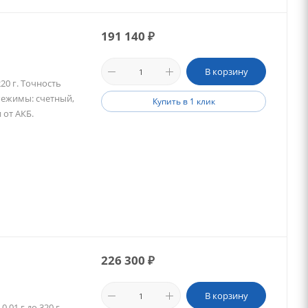
191 140
₽
В корзину
20 г. Точность
 Режимы: счетный,
Купить в 1 клик
 от АКБ.
226 300
₽
В корзину
01 г до 320 г.