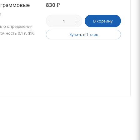
 граммовые
830
₽
31
В корзину
тью определения
очность 0,1 г. ЖК
Купить в 1 клик