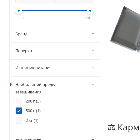
830
3 320
Бренд
Поверка
Источник питания
Наибольший предел
взвешивания
200 г (
3
)
500 г (
1
)
2 кг (
1
)
⚖️ Кар