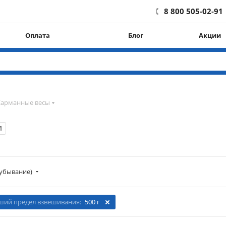
8 800 505-02-91
Оплата
Блог
Акции
Карманные весы
1
убывание)
ий предел взвешивания:
500 г