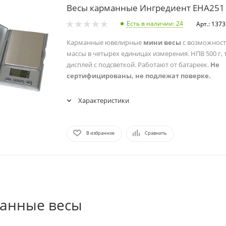
Весы карманные Ингредиент EHA251
Есть в наличии
: 24
Арт.: 137
Карманные ювелирные
мини весы
с возможнос
массы в четырех единицах измерения. НПВ 500 г, т
дисплей с подсветкой. Работают от батареек.
Не
сертифицированы, не подлежат поверке.
Характеристики
В избранное
Сравнить
манные весы