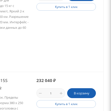
5P для
о 15 кг с
Купить в 1 клик
 мм/с. Яркий 2-х
50 км. Разрешение
20 мм. Интерфейс -
узки данных до 60
-15S
232 040
₽
82
В корзину
ок. Пределы
форма 380 x 250
Купить в 1 клик
рмоголовка с