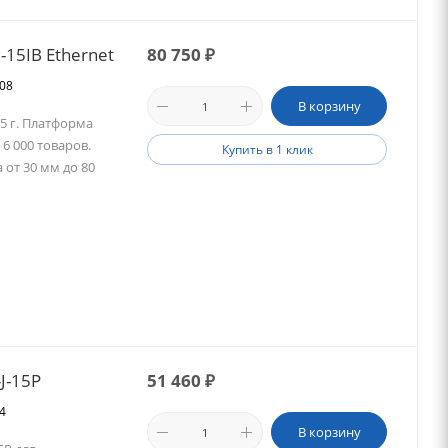
-15IB Ethernet
80 750
₽
508
В корзину
/5 г. Платформа
6 000 товаров.
Купить в 1 клик
 от 30 мм до 80
J-15P
51 460
₽
84
В корзину