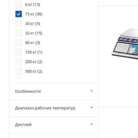
6 кг (
13
)
15 кг (
36
)
30 кг (
5
)
32 кг (
15
)
60 кг (
3
)
150 кг (
1
)
200 кг (
2
)
300 кг (
2
)
600 кг (
1
)
1000 кг (
3
)
Особенности
2000 кг (
2
)
Диапазон рабочих температур
Дисплей