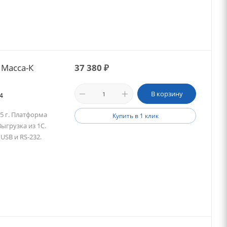
 Масса-К
37 380
₽
В корзину
64
/5 г. Платформа
Купить в 1 клик
ыгрузка из 1С.
USB и RS-232.