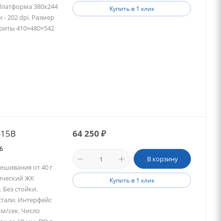
. Платформа 380х244
Купить в 1 клик
 - 202 dpi. Размер
ариты 410×480×542
-15B
64 250
₽
06
В корзину
вешивания от 40 г
фический ЖК
Купить в 1 клик
 Без стойки.
тали. Интерфейс
мм/сек. Число