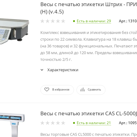
Весы с печатью этикетки Штрих - ПРИ
(H) (v.4.5)
Есть в наличии
: 29
Арт.: 131
Комплекс взвешивания и этикетирования без стой
строки по 22 символа. Клавиатура на 18 клавиш б
(на 36 товаров) и 32 функциональных. Печатают 
до 58 мм, длиной до 120 мм. Пределы взвешивания о
точностью 2/5 г.
Характеристики
В избранное
Сравнить
Весы с печатью этикетки CAS CL-5000J
Есть в наличии
: 21
Арт.: 109
Весы торговые CAS CL5000 с печатью этикетки. П