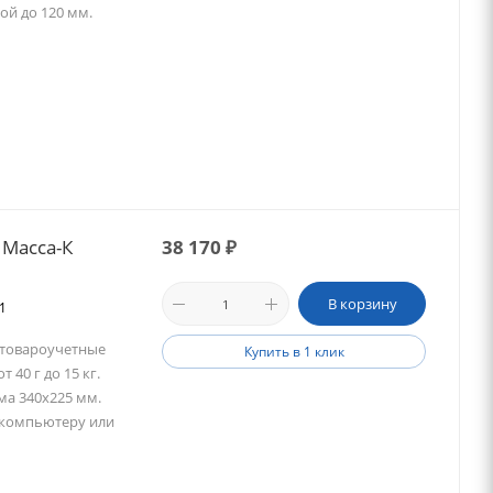
ой до 120 мм.
 Масса-К
38 170
₽
В корзину
01
 товароучетные
Купить в 1 клик
 40 г до 15 кг.
ма 340х225 мм.
к компьютеру или