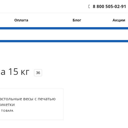
8 800 505-02-91
Оплата
Блог
Акции
а 15 кг
36
астольные весы с печатью
тикетки
3 ТОВАРА