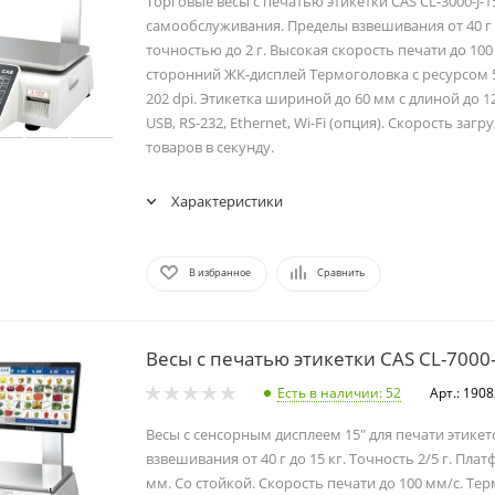
Торговые весы с печатью этикетки CAS CL-3000-J-1
самообслуживания. Пределы взвешивания от 40 г д
точностью до 2 г. Высокая скорость печати до 100
сторонний ЖК-дисплей Термоголовка с ресурсом 
202 dpi. Этикетка шириной до 60 мм с длиной до 1
USB, RS-232, Ethernet, Wi-Fi (опция). Скорость загр
товаров в секунду.
Характеристики
В избранное
Сравнить
Весы с печатью этикетки CAS CL-7000
Есть в наличии
: 52
Арт.: 190
Весы с сенсорным дисплеем 15" для печати этикет
взвешивания от 40 г до 15 кг. Точность 2/5 г. Плат
мм. Со стойкой. Скорость печати до 100 мм/с. Те