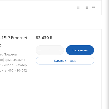
-15IP Ethernet
83 430
₽
46
В корзину
ки. Пределы
латформа 380х244
Купить в 1 клик
 - 202 dpi. Размер
ариты 410×480×542