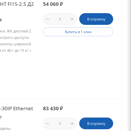
НТ FI15-2.5 Д2
54 060
₽
В корзину
08
ки. ЖК дисплей 2
Купить в 1 клик
ыстрого доступа
этикетку шириной
т 40 г до 15 кг с
-30IP Ethernet
83 430
₽
57
В корзину
ределы