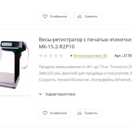
В избранное
Сравнить
Весы-регистратор с печатью этикетки
МК-15.2-R2P10
Есть в наличии
: 30
Арт.: 217
Пределы взвешивания от 40 г до 15 кг. Точность 2
340х225 мм. Дисплей для продавца и покупателя. В
Скорость печати 60 мм/сек. Интерфейсы Ethernet, 
Характеристики
В избранное
Сравнить