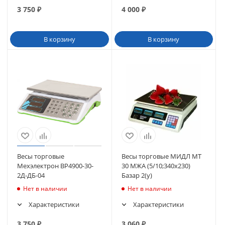
3 750
₽
4 000
₽
В корзину
В корзину
Весы торговые
Весы торговые МИДЛ МТ
Мехэлектрон ВР4900-30-
30 МЖА (5/10;340х230)
2Д-ДБ-04
Базар 2(у)
Нет в наличии
Нет в наличии
Характеристики
Характеристики
3 750
₽
3 060
₽