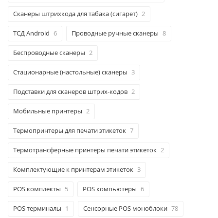
Сканеры штрихкода для табака (сигарет)
2
ТСД Android
6
Проводные ручные сканеры
8
Беспроводные сканеры
2
Стационарные (настольные) сканеры
3
Подставки для сканеров штрих-кодов
2
Мобильные принтеры
2
Термопринтеры для печати этикеток
7
Термотрансферные принтеры печати этикеток
2
Комплектующие к принтерам этикеток
3
POS комплекты
5
POS компьютеры
6
POS терминалы
1
Сенсорные POS моноблоки
78