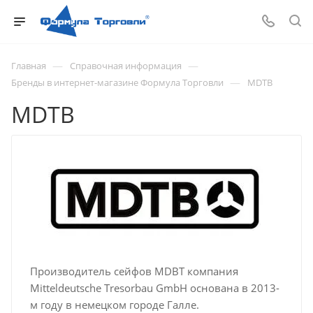
—
—
Главная
Справочная информация
—
Бренды в интернет-магазине Формула Торговли
MDTB
MDTB
Производитель сейфов MDBT компания
Mitteldeutsche Tresorbau GmbH основана в 2013-
м году в немецком городе Галле.