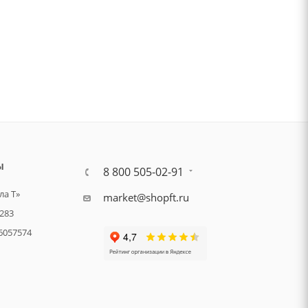
Ы
8 800 505-02-91
а Т»
market@shopft.ru
283
6057574