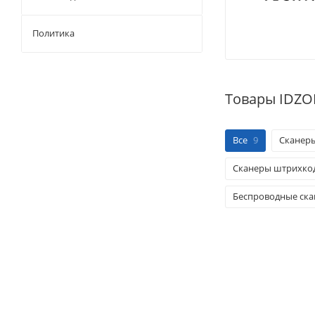
Политика
Товары IDZO
Все
9
Сканеры
Сканеры штрихкод
Беспроводные ск