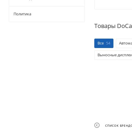
Политика
Товары DoCa
Все
54
Автома
Выносные диспле
СПИСОК БРЕНД