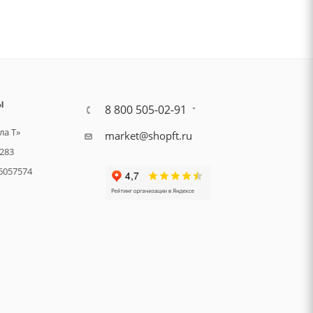
Ы
8 800 505-02-91
а Т»
market@shopft.ru
283
6057574