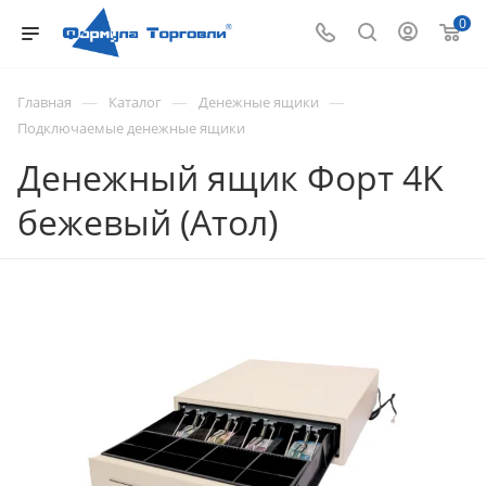
0
—
—
—
Главная
Каталог
Денежные ящики
Подключаемые денежные ящики
Денежный ящик Форт 4K
бежевый (Атол)