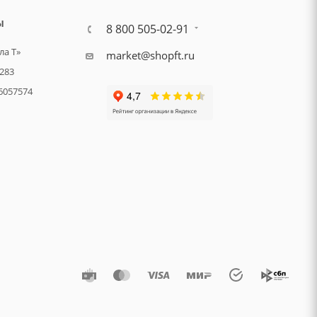
Ы
8 800 505-02-91
а Т»
market@shopft.ru
283
6057574