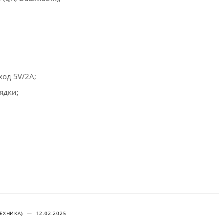
ход 5V/2A;
ядки;
ТЕХНИКА)
—
12.02.2025