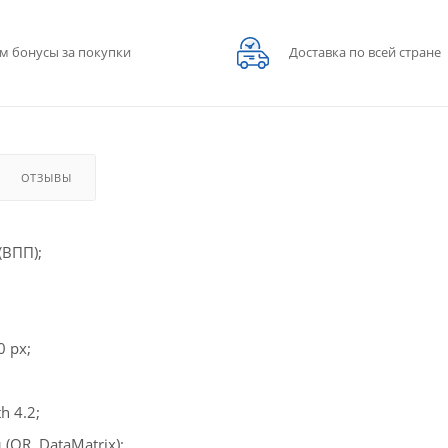
м бонусы за покупки
Доставка по всей стране
ОТЗЫВЫ
ВПП);
 px;
h 4.2;
QR, DataMatrix);