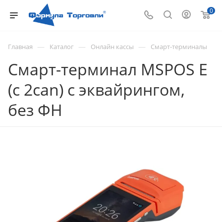
0
—
—
—
Главная
Каталог
Онлайн кассы
Смарт-терминалы
Смарт-терминал MSPOS E
(с 2can) с эквайрингом,
без ФН