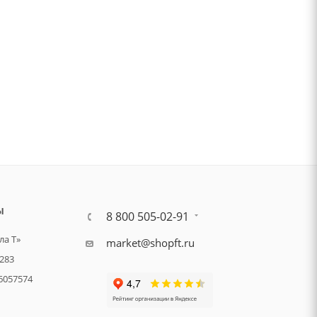
Ы
8 800 505-02-91
а Т»
market@shopft.ru
283
6057574