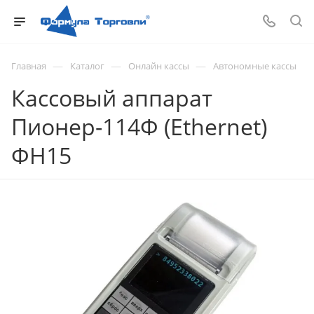
—
—
—
Главная
Каталог
Онлайн кассы
Автономные кассы
Кассовый аппарат
Пионер-114Ф (Ethernet)
ФН15