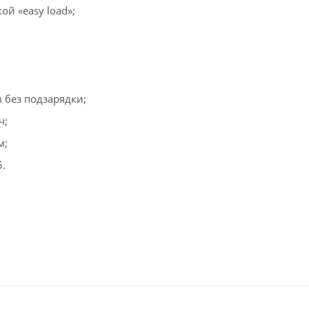
ой «easy load»;
 без подзарядки;
ч;
м;
.