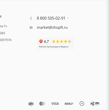
Ы
8 800 505-02-91
а Т»
market@shopft.ru
283
6057574