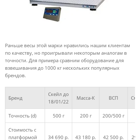
Раньше весы этой марки нравились нашим клиентам
по качеству, но проигрывали некоторым аналогам в
точности. Для примера сравним оборудование для
взвешивания до 1000 кг нескольких популярных
брендов.
Скейл до
Бренд
Масса-К
ВСП
Сма
18/01/22
Точность (d)
500 г
200 г
200/500 г
5
Стоимость с
платформой
34 690 р.
43 180 р.
42 500 р.
29 