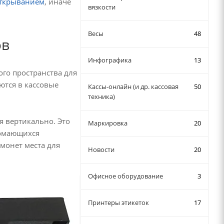
открыванием
, иначе
вязкости
Весы
48
ов
Инфографика
13
ого пространства для
ются в кассовые
Кассы-онлайн (и др. кассовая
50
техника)
я вертикально. Это
Маркировка
20
ломающихся
монет места для
Новости
20
Офисное оборудование
3
Принтеры этикеток
17