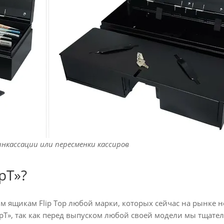
 инкассации или пересменки кассиров
рТ»?
 ящикам Flip Top любой марки, которых сейчас на рынке н
Т», так как перед выпуском любой своей модели мы тщател