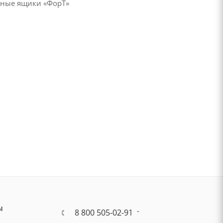
жные ящики «ФорТ»
Ы
8 800 505-02-91