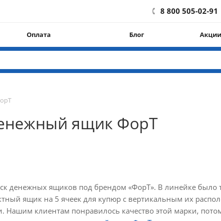
8 800 505-02-91
Оплата
Блог
Акци
ФорТ
денежный ящик ФорТ
уск денежных ящиков под брендом «ФорТ». В линейке было 
актный ящик на 5 ячеек для купюр с вертикальным их распо
. Нашим клиентам понравилось качество этой марки, пот