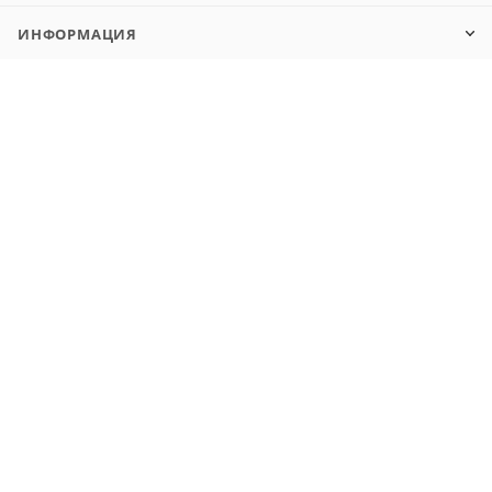
ИНФОРМАЦИЯ
КОЛЛ-ЦЕНТР
РЕКВИЗИТЫ
8 800 505-02-91
market@shopft.ru
© 2001-2026, все права защищены