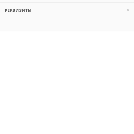
РЕКВИЗИТЫ
8 800 505-02-91
market@shopft.ru
© 2001-2026, все права защищены