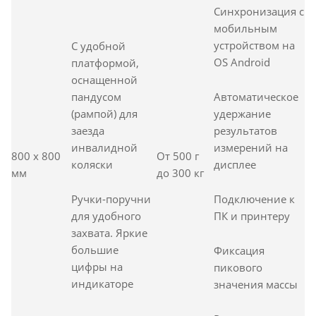
Синхронизация с
мобильным
устройством на
C удобной
OS Android
платформой,
оснащенной
Автоматическое
пандусом
удержание
(рампой) для
результатов
заезда
измерений на
инвалидной
800 x 800
От 500 г
дисплее
коляски
мм
до 300 кг
Подключение к
Ручки-поручни
ПК и принтеру
для удобного
захвата. Яркие
большие
Фиксация
цифры на
пикового
индикаторе
значения массы