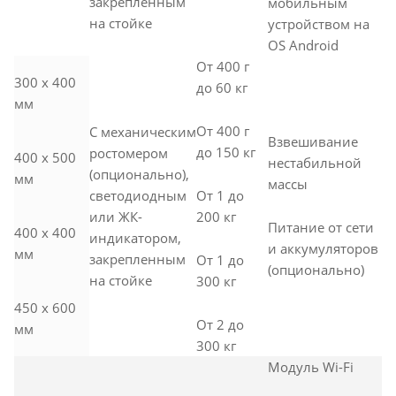
закрепленным
мобильным
на стойке
устройством на
OS Android
От 400 г
300 х 400
до 60 кг
мм
От 400 г
С механическим
Взвешивание
до 150 кг
ростомером
400 х 500
нестабильной
(опционально),
мм
массы
От 1 до
светодиодным
200 кг
или ЖК-
Питание от сети
400 х 400
индикатором,
и аккумуляторов
мм
закрепленным
От 1 до
(опционально)
на стойке
300 кг
450 x 600
От 2 до
мм
300 кг
Модуль Wi-Fi