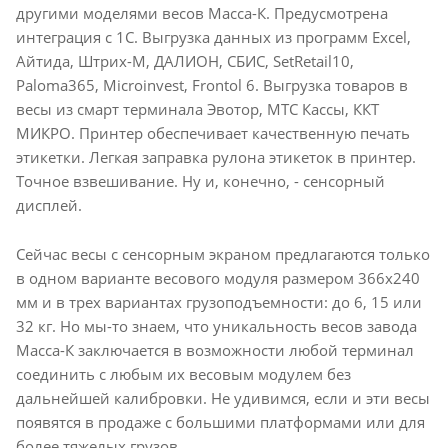
другими моделями весов Масса-К. Предусмотрена
интеграция с 1С. Выгрузка данных из программ Excel,
Айтида, Штрих-М, ДАЛИОН, СБИС, SetRetail10,
Paloma365, Microinvest, Frontol 6. Выгрузка товаров в
весы из смарт терминала Эвотор, МТС Кассы, ККТ
МИКРО. Принтер обеспечивает качественную печать
этикетки. Легкая заправка рулона этикеток в принтер.
Точное взвешивание. Ну и, конечно, - сенсорный
дисплей.
Сейчас весы с сенсорным экраном предлагаются только
в одном варианте весового модуля размером 366х240
мм и в трех вариантах грузоподъемности: до 6, 15 или
32 кг. Но мы-то знаем, что уникальность весов завода
Масса-К заключается в возможности любой терминал
соединить с любым их весовым модулем без
дальнейшей калибровки. Не удивимся, если и эти весы
появятся в продаже с большими платформами или для
более тяжелых грузов.